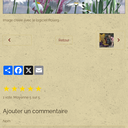
Image créée avec le logiciel Poser9
Retour
Partager
Facebook
X
Email
★
★
★
★
★
1
vote. Moyenne
5
sur 5.
Ajouter un commentaire
Nom