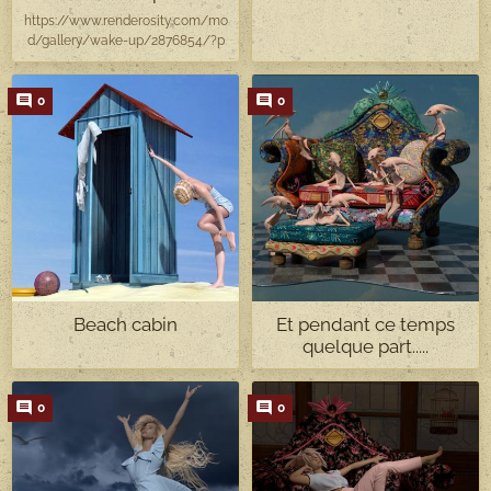
https://www.renderosity.com/mo
d/gallery/wake-up/2876854/?p
0
0
Beach cabin
Et pendant ce temps
quelque part.....
0
0