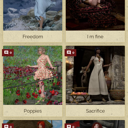
Freedom
I m fine
0
0
Poppies
Sacrifice
0
0