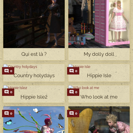
Qui est là ?
My dolly doll
0
0
Country holydays
Hippie Isle
0
0
Hippie Isle2
Who look at me
0
0