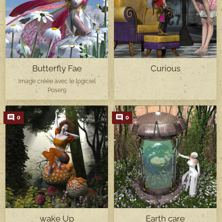
Butterfly Fae
Curious
Image créée avec le logiciel
Poser9
0
0
wake Up
Earth care