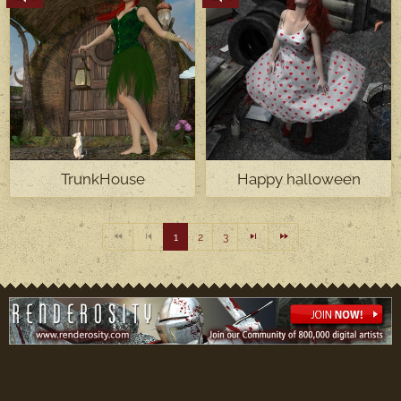
TrunkHouse
Happy halloween
1
2
3