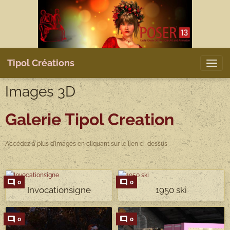
Tipol Créations
Images 3D
Galerie Tipol Creation
Accédez à plus d'images en cliquant sur le lien ci-dessus
0
0
Invocationsigne
1950 ski
0
0