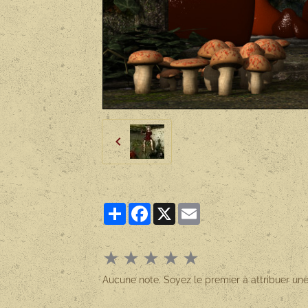
Partager
Facebook
X
Email
★
★
★
★
★
Aucune note. Soyez le premier à attribuer une