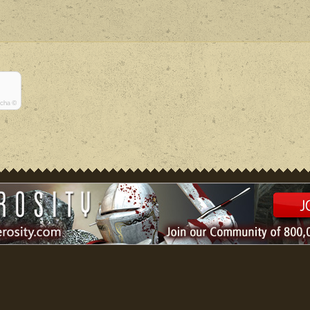
tcha ©