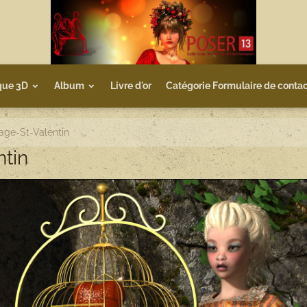
que 3D
Album
Livre d'or
Catégorie Formulaire de contac
age-St-Valentin
ntin