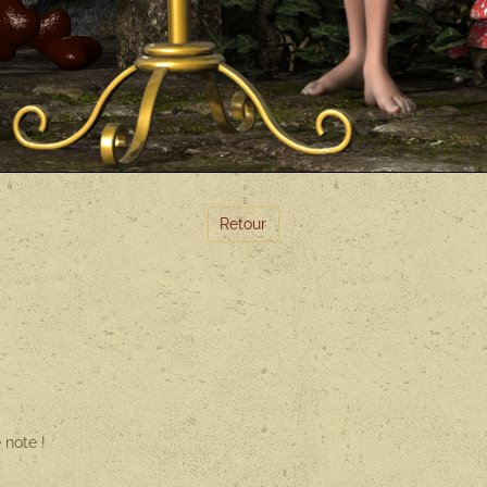
Retour
 note !