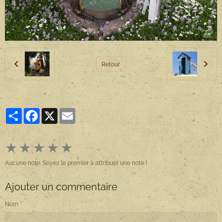
Retour
Partager
Facebook
X
Email
★
★
★
★
★
Aucune note. Soyez le premier à attribuer une note !
Ajouter un commentaire
Nom