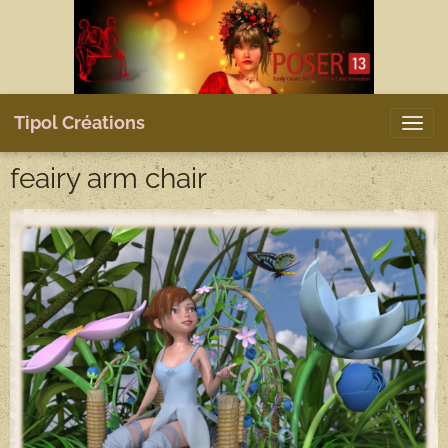
Tipol Créations
feairy arm chair