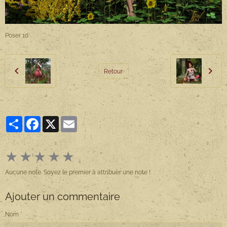
Poser 10
Retour
Partager
Facebook
X
Email
★
★
★
★
★
Aucune note. Soyez le premier à attribuer une note !
Ajouter un commentaire
Nom