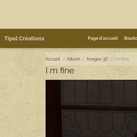
Tipol Créations
Page d'accueil
Bouti
Accueil
Album
Images 3D
I m fine
I m fine