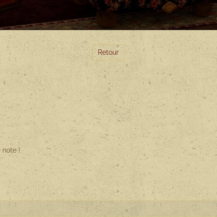
Retour
 note !