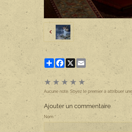
Partager
Facebook
X
Email
★
★
★
★
★
Aucune note. Soyez le premier à attribuer une
Ajouter un commentaire
Nom