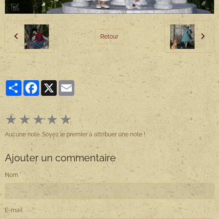
Retour
Partager
Facebook
X
Email
★
★
★
★
★
Aucune note. Soyez le premier à attribuer une note !
Ajouter un commentaire
Nom
E-mail