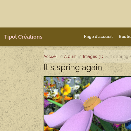
Tipol Créations
Page d'accueil
Bouti
Accueil
Album
Images 3D
It s spring
It s spring again