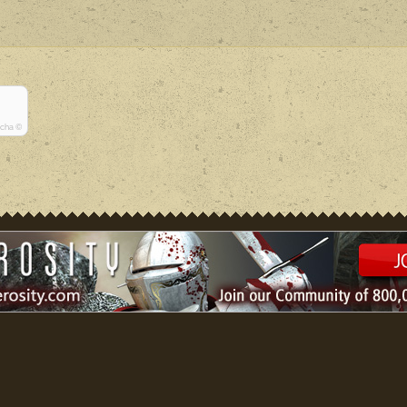
tcha ©