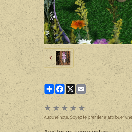
Partager
Facebook
X
Email
★
★
★
★
★
Aucune note. Soyez le premier à attribuer une