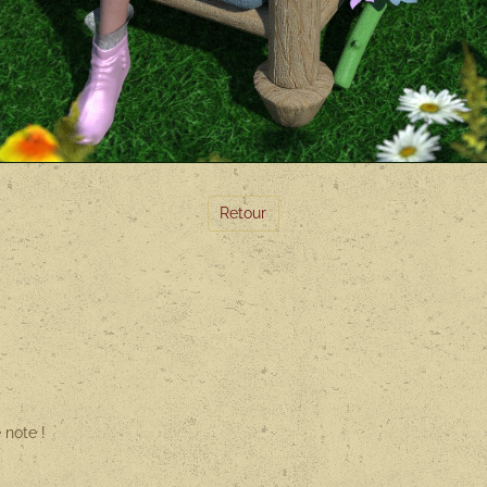
Retour
 note !