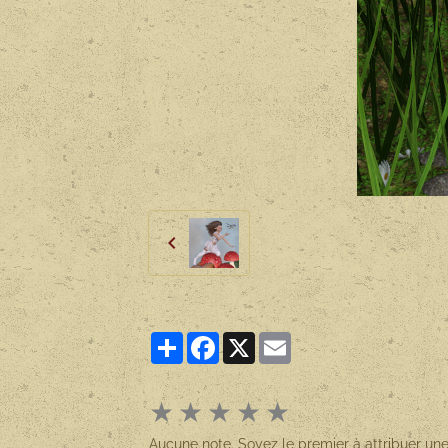
Partager
Facebook
X
Email
★
★
★
★
★
Aucune note. Soyez le premier à attribuer une