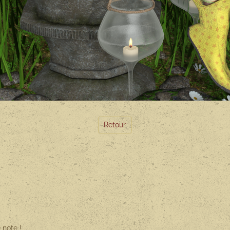
Retour
 note !