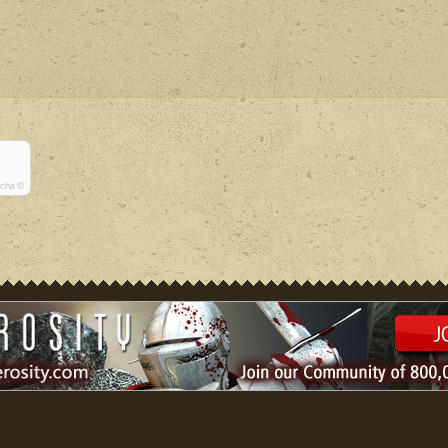
tcha ©