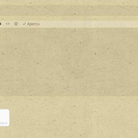
Aperçu
tcha ©