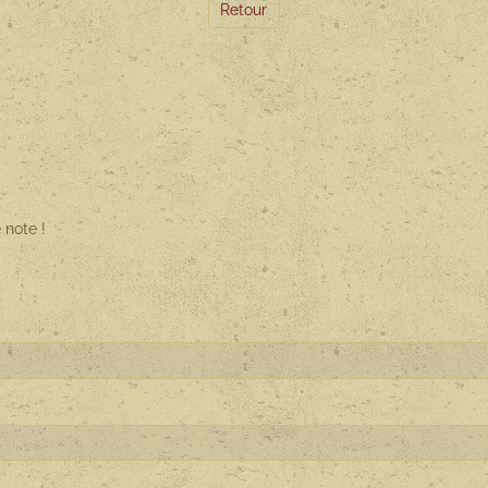
Retour
 note !