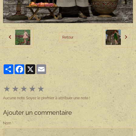
Retour
Partager
Facebook
X
Email
★
★
★
★
★
Aucune note. Soyez le premier à attribuer une note !
Ajouter un commentaire
Nom