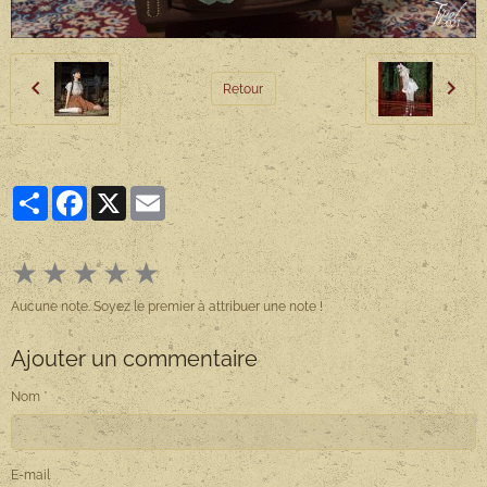
Retour
Partager
Facebook
X
Email
★
★
★
★
★
Aucune note. Soyez le premier à attribuer une note !
Ajouter un commentaire
Nom
E-mail