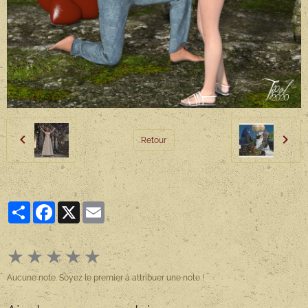
Retour
Partager
Facebook
X
Email
★
★
★
★
★
Aucune note. Soyez le premier à attribuer une note !