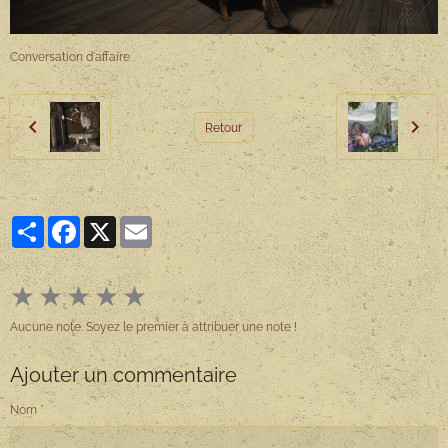
Conversation d'affaire
Retour
Partager
Facebook
X
Email
★
★
★
★
★
Aucune note. Soyez le premier à attribuer une note !
Ajouter un commentaire
Nom