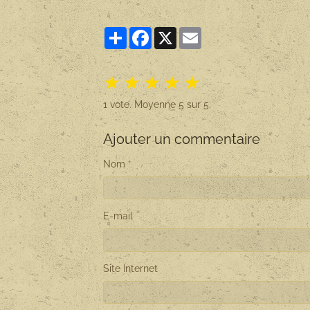
Partager
Facebook
X
Email
★
★
★
★
★
1
vote. Moyenne
5
sur 5.
Ajouter un commentaire
Nom
E-mail
Site Internet