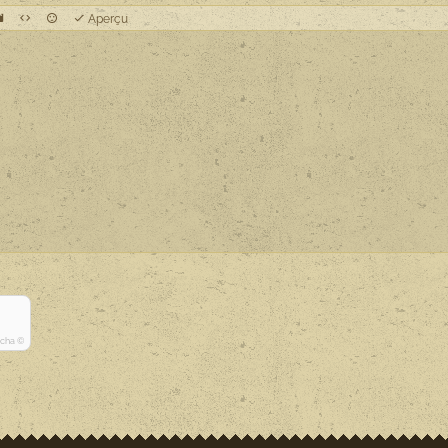
Aperçu
tcha ©