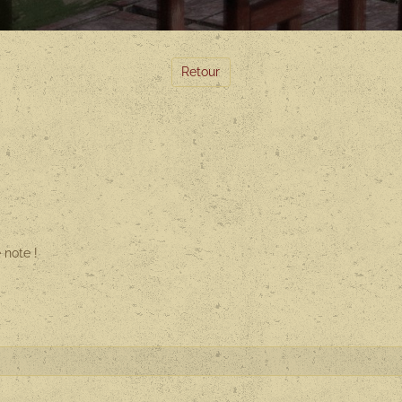
Retour
 note !