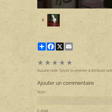
Partager
Facebook
X
Email
★
★
★
★
★
Aucune note. Soyez le premier à attribuer une
Ajouter un commentaire
Nom
E-mail