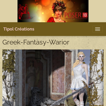
Tipol Créations
Greek-Fantasy-Warior