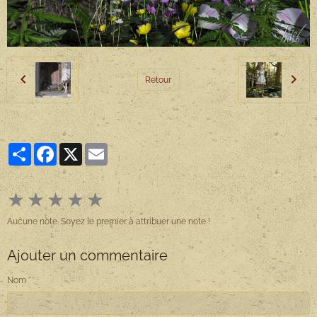
Retour
Partager
Facebook
X
Email
★
★
★
★
★
Aucune note. Soyez le premier à attribuer une note !
Ajouter un commentaire
Nom