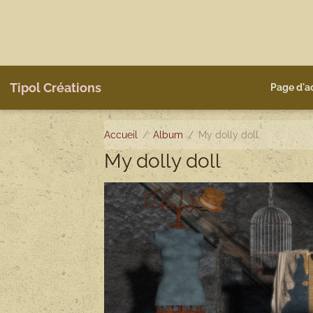
Tipol Créations
Page d'a
Accueil
Album
My dolly doll
My dolly doll