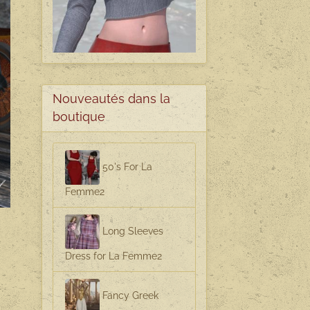
Nouveautés dans la
boutique
50's For La
Femme2
Long Sleeves
Dress for La Femme2
Fancy Greek