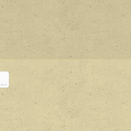
tcha ©