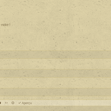
 note !
Aperçu