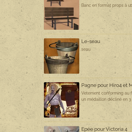
Banc en format props à uti
Le-seau
seau
Pagne pour Hiro4 et M
Vetement conforming au f
un médaillon décliné en 3 
Epée pour Victoria 4