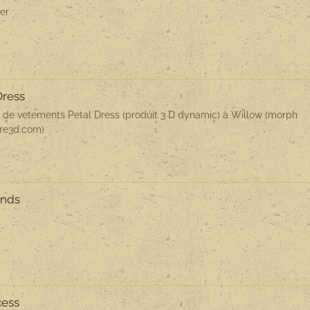
er
Dress
t de vetements Petal Dress (produit 3 D dynamic) à Willow (morph
ire3d.com)
unds
cess