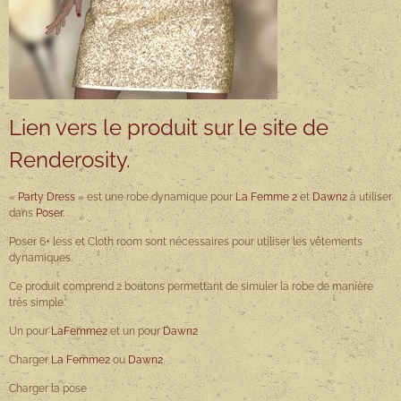
Lien vers le produit sur le site de
Renderosity.
«
Party Dress
» est une robe dynamique pour
La Femme 2
et
Dawn2
à utiliser
dans
Poser.
Poser 6+ less et Cloth room sont nécessaires pour utiliser les vêtements
dynamiques.
Ce produit comprend 2 boutons permettant de simuler la robe de manière
très simple.
Un pour
LaFemme2
et un pour
Dawn2
Charger
La Femme2
ou
Dawn2
Charger la pose