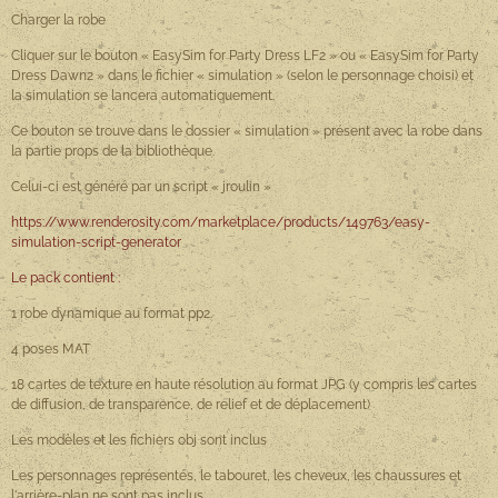
Charger la robe
Cliquer sur le bouton « EasySim for Party Dress LF2 » ou « EasySim for Party
Dress Dawn2 » dans le fichier « simulation » (selon le personnage choisi) et
la simulation se lancera automatiquement.
Ce bouton se trouve dans le dossier « simulation » présent avec la robe dans
la partie props de la bibliothèque.
Celui-ci est généré par un script « jroulin »
https://www.renderosity.com/marketplace/products/149763/easy-
simulation-script-generator
Le pack contient :
1 robe dynamique au format pp2.
4 poses MAT
18 cartes de texture en haute résolution au format JPG (y compris les cartes
de diffusion, de transparence, de relief et de déplacement)
Les modèles et les fichiers obj sont inclus
Les personnages représentés, le tabouret, les cheveux, les chaussures et
l'arrière-plan ne sont pas inclus