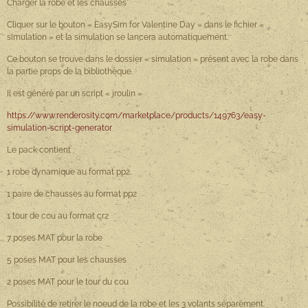
Charger la robe et les chausses
Cliquer sur le bouton « EasySim for Valentine Day » dans le fichier «
simulation » et la simulation se lancera automatiquement.
Ce bouton se trouve dans le dossier « simulation » présent avec la robe dans
la partie props de la bibliothèque.
Il est généré par un script « jroulin »
https://www.renderosity.com/marketplace/products/149763/easy-
simulation-script-generator
Le pack contient :
1 robe dynamique au format pp2.
1 paire de chausses au format pp2
1 tour de cou au format cr2
7 poses MAT pour la robe
5 poses MAT pour les chausses
2 poses MAT pour le tour du cou
Possibilité de retirer le noeud de la robe et les 3 volants séparément.